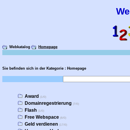
We
Webkatalog
Homepage
Sie befinden sich in der Kategorie : Homepage
Award
(1/0)
Domainregestrierung
(7/0)
Flash
(1/0)
Free Webspace
(6/0)
Geld verdienen
(17/0)