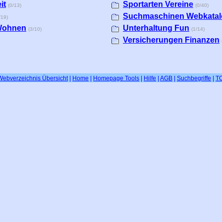
it
Sportarten Vereine
(0/13)
(0/40)
Suchmaschinen Webkatal
/19)
Wohnen
Unterhaltung Fun
(3/10)
(1/14)
Versicherungen Finanzen
Webverzeichnis Übersicht
|
Home
|
Homepage Tools
|
Hilfe
|
AGB
|
Suchbegriffe
|
T