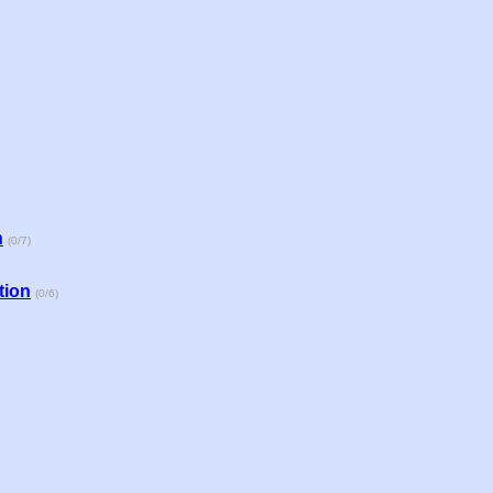
n
(0/7)
tion
(0/6)