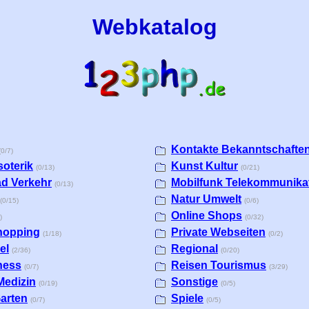
Webkatalog
Kontakte Bekanntschafte
(0/7)
soterik
Kunst Kultur
(0/13)
(0/21)
ad Verkehr
Mobilfunk Telekommunika
(0/13)
Natur Umwelt
(0/15)
(0/6)
Online Shops
)
(0/32)
hopping
Private Webseiten
(1/18)
(0/2)
el
Regional
(2/36)
(0/20)
ness
Reisen Tourismus
(0/7)
(3/29)
Medizin
Sonstige
(0/19)
(0/5)
arten
Spiele
(0/7)
(0/5)