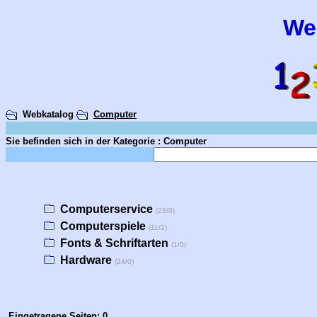
We
Webkatalog
Computer
Sie befinden sich in der Kategorie : Computer
Computerservice
(23/0)
Computerspiele
(11/2)
Fonts & Schriftarten
(1/0)
Hardware
(24/0)
Eingetragene Seiten: 0