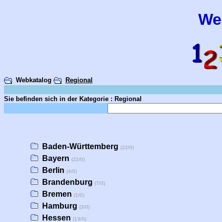
We
Webkatalog
Regional
Sie befinden sich in der Kategorie : Regional
Baden-Württemberg
(22/0)
Bayern
(22/0)
Berlin
(4/0)
Brandenburg
(7/0)
Bremen
(1/0)
Hamburg
(3/0)
Hessen
(13/0)